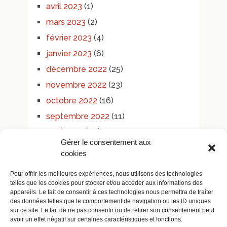
avril 2023
(1)
mars 2023
(2)
février 2023
(4)
janvier 2023
(6)
décembre 2022
(25)
novembre 2022
(23)
octobre 2022
(16)
septembre 2022
(11)
août 2022
(10)
Gérer le consentement aux
juillet 2022
(52)
cookies
juin 2022
(8)
Pour offrir les meilleures expériences, nous utilisons des technologies
mai 2022
(9)
telles que les cookies pour stocker et/ou accéder aux informations des
appareils. Le fait de consentir à ces technologies nous permettra de traiter
avril 2022
(17)
des données telles que le comportement de navigation ou les ID uniques
mars 2022
(8)
sur ce site. Le fait de ne pas consentir ou de retirer son consentement peut
avoir un effet négatif sur certaines caractéristiques et fonctions.
février 2022
(6)